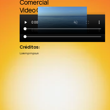
Comercial
Video Caso
Créditos:
Loremp impsun