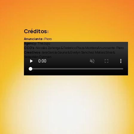
Créditos:
Anunciante: 
Piero
Agency:
 The Juju
CCO's:
 Nicolás Zarlenga & Federico Plaza MonteroAnunciante: Piero
Creativos:
 Iara García Gauna & Evelyn Sanchez Matías Silva & 
Sebastián Cyrman